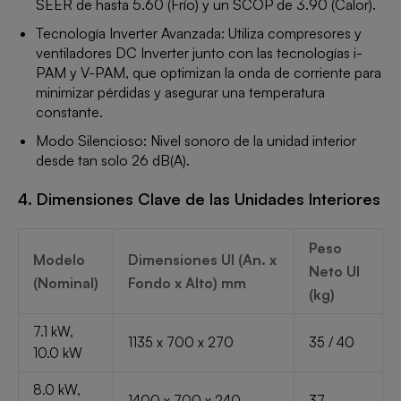
SEER de hasta 5.60 (Frío) y un SCOP de 3.90 (Calor).
Tecnología Inverter Avanzada: Utiliza compresores y
ventiladores DC Inverter junto con las tecnologías i-
PAM y V-PAM, que optimizan la onda de corriente para
minimizar pérdidas y asegurar una temperatura
constante.
Modo Silencioso: Nivel sonoro de la unidad interior
desde tan solo 26 dB(A).
4. Dimensiones Clave de las Unidades Interiores
Peso
Modelo
Dimensiones UI (An. x
Neto UI
(Nominal)
Fondo x Alto) mm
(kg)
7.1 kW,
1135 x 700 x 270
35 / 40
10.0 kW
8.0 kW,
1400 x 700 x 240
37