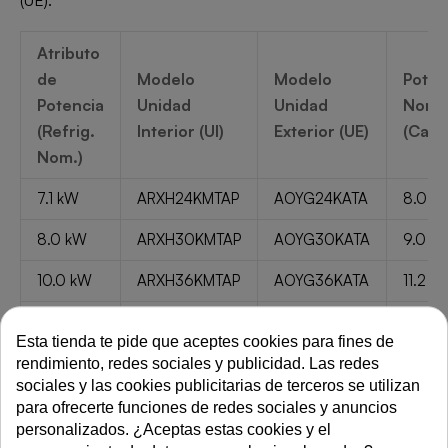
Atributo
de
Modelo
Modelo
Poten
Potencia
Unidad
Unidad
Nomin
(Refrig.
Interior (UI)
Exterior (UE)
(Calor
Nom.)
7.1 kW
ARXH24KMTAP
AOYG24KATA
8.0 k
8.0 kW
ARXH30KMTAP
AOYG30KATA
9.0 k
10.0 kW
ARXH36KMTAP
AOYG36KATA
11.2 k
12.5 kW
ARXH45KMTAP
AOYG45KATA
14.0 
Esta tienda te pide que aceptes cookies para fines de
rendimiento, redes sociales y publicidad. Las redes
2. Diseño Compacto y Funcionalidad de
sociales y las cookies publicitarias de terceros se utilizan
Instalación
para ofrecerte funciones de redes sociales y anuncios
personalizados. ¿Aceptas estas cookies y el
La principal ventaja de la serie ACY-KA es su diseño