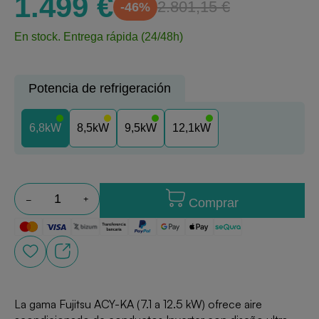
1.499 €
2.801,15 €
-46%
En stock.
Entrega rápida (24/48h)
Potencia de refrigeración
6,8kW
8,5kW
9,5kW
12,1kW
Comprar
La gama Fujitsu ACY-KA (7.1 a 12.5 kW) ofrece aire