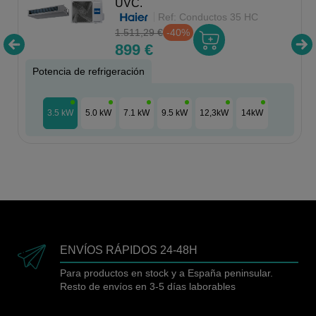
UVC.
Ref:
Conductos 35 HC
1.511,29 €
-40%
899 €
Potencia de refrigeración
3.5 kW
5.0 kW
7.1 kW
9.5 kW
12,3kW
14kW
ENVÍOS RÁPIDOS 24-48H
Para productos en stock y a España peninsular.
Resto de envíos en 3-5 días laborables