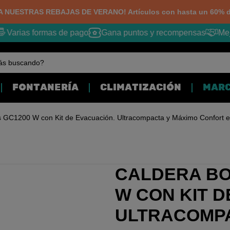
 NUESTRAS REBAJAS DE VERANO! Artículos con hasta un 60% d
Varias formas de pago
Gana puntos y recompensas
Mejor
ás buscando?
FONTANERÍA
CLIMATIZACIÓN
MAR
 GC1200 W con Kit de Evacuación. Ultracompacta y Máximo Confort e
CALDERA BO
W CON KIT D
ULTRACOMPA