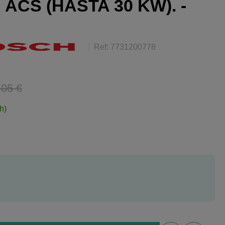
ACS (HASTA 30 KW). -
Ref: 7731200778
,05 €
h)