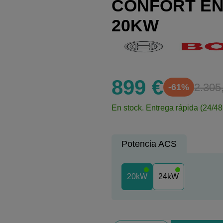
CONFORT EN 
20KW
899 €
2.305
-61%
En stock.
Entrega rápida (24/48
Potencia ACS
20kW
24kW