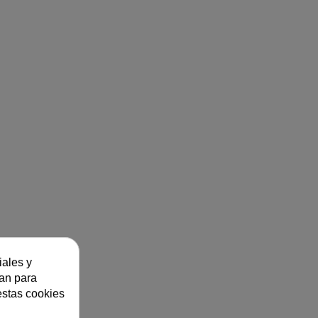
iales y
zan para
estas cookies