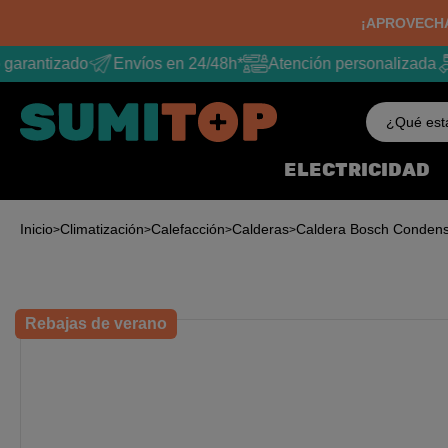
¡APROVECHA
garantizado
Envíos en 24/48h*
Atención personalizada
¿Qué est
ELECTRICIDAD
Inicio
Climatización
Calefacción
Calderas
Caldera Bosch Condens
Rebajas de verano