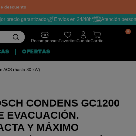
e descuento
 precio garantizado
Envíos en 24/48h*
Atención persona
0
Recompensas
Favoritos
Cuenta
Carrito
CAS
OFERTAS
n ACS (hasta 30 kW).
SCH CONDENS GC1200
E EVACUACIÓN.
CTA Y MÁXIMO