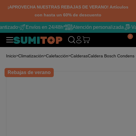
¡APROVECHA NUESTRAS REBAJAS DE VERANO! Artículos
con hasta un 60% de descuento
tizado
Envíos en 24/48h*
Atención personalizada
Vari
0
Inicio
Climatización
Calefacción
Calderas
Caldera Bosch Condens C
Rebajas de verano