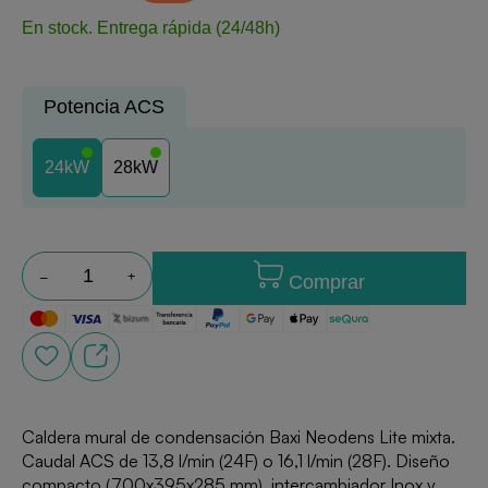
En stock.
Entrega rápida (24/48h)
Potencia ACS
24kW
28kW
Comprar
Caldera mural de condensación Baxi Neodens Lite mixta.
Caudal ACS de 13,8 l/min (24F) o 16,1 l/min (28F). Diseño
compacto (700x395x285 mm), intercambiador Inox y