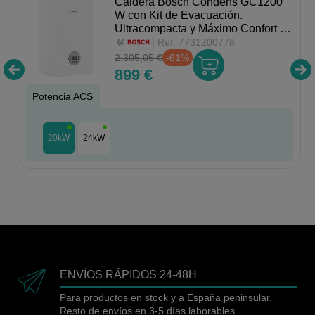
Caldera Bosch Condens GC1200
W con Kit de Evacuación.
Ultracompacta y Máximo Confort en
ACS (hasta 30 kW).
Ref:
7731200778
2.305,05 €
-61%
899 €
Potencia ACS
20kW
24kW
ENVÍOS RÁPIDOS 24-48H
Para productos en stock y a España peninsular.
Resto de envíos en 3-5 días laborables