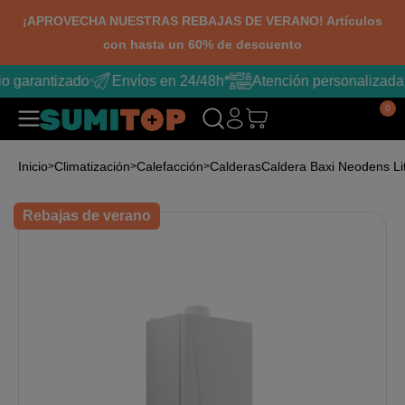
¡APROVECHA NUESTRAS REBAJAS DE VERANO! Artículos
con hasta un 60% de descuento
o garantizado
Envíos en 24/48h*
Atención personalizada
0
Inicio
Climatización
Calefacción
Calderas
Caldera Baxi Neodens Li
Rebajas de verano