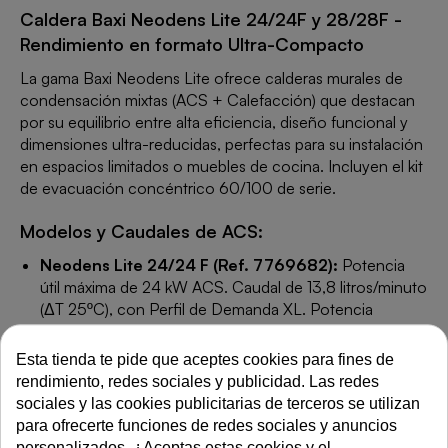
Caldera Baxi Neodens Lite 24/24F y 28/28F -
Rendimiento en formato Ultra-Compacto
La gama Baxi Neodens Lite ofrece calderas murales de
condensación mixtas (ACS + Calefacción) que destacan
por su equilibrio entre alta eficiencia, diseño funcional y
dimensiones ultra-reducidas, perfectas para su instalación
en espacios limitados o muebles de cocina. Incluyen el kit
de evacuación concéntrico 60/100 de serie.
Modelos y Caudales de ACS:
Neodens Lite 24/24 F (Ref. 7769682):
Potencia
útil máxima de 24 kW ACS. Caudal de 13,8 litros/minuto
(ΔT 25ºC), con Perfil de Demanda XL. Potencia
calefacción de 4,8 a 24 kW.
Esta tienda te pide que aceptes cookies para fines de
Neodens Lite 28/28 F (Ref. 7769683):
Potencia
rendimiento, redes sociales y publicidad. Las redes
útil máxima de 28 kW ACS. Caudal de 16,1 litros/minuto
sociales y las cookies publicitarias de terceros se utilizan
(ΔT 25ºC), con Perfil de Demanda XXL. Potencia
para ofrecerte funciones de redes sociales y anuncios
calefacción de 5,8 a 28 kW.
personalizados. ¿Aceptas estas cookies y el