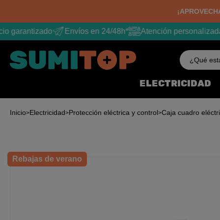
¡APROVECHA
io garantizado
Envíos en 24/48h*
Atención personalizada
¿Qué est
ELECTRICIDAD
Inicio
Electricidad
Protección eléctrica y control
Caja cuadro eléctr
Rebajas de verano