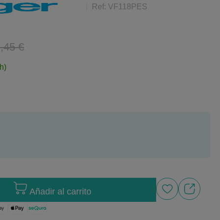
Ref: VF118PES
,45 €
h)
Añadir al carrito