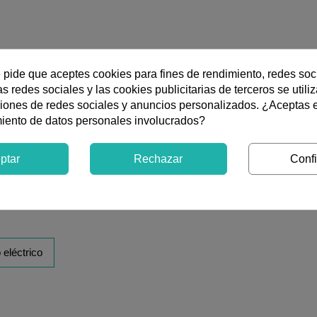
e pide que aceptes cookies para fines de rendimiento, redes soc
1
Número de filas
s redes sociales y las cookies publicitarias de terceros se utili
ciones de redes sociales y anuncios personalizados. ¿Aceptas 
miento de datos personales involucrados?
ad total para 18 módulos en una fila, equipada con puerta blanca
ptar
Rechazar
Confi
C y clasificaciones IP40 e IK07, con certificación AENOR y c
ada, manteniendo uniformidad modular y técnica.
 eléctrico