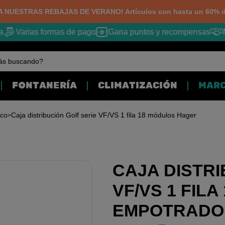
 NUESTRAS REBAJAS DE VERANO! Artículos con hasta un 60% d
Varias formas de pago
Gana puntos y recompensas
Me
ás buscando?
FONTANERÍA
CLIMATIZACIÓN
MAR
ico
Caja distribución Golf serie VF/VS 1 fila 18 módulos Hager
CAJA DISTRI
VF/VS 1 FIL
EMPOTRADO