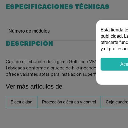
ESPECIFICACIONES TÉCNICAS
Esta tienda t
18
Número de módulos
publicidad. La
DESCRIPCIÓN
ofrecerte fun
y el procesa
Caja de distribución de la gama Golf serie VF/VS con capacid
Ace
Fabricada conforme a prueba de hilo incandescente de 850°
ofrece variantes aptas para instalación superficial o empotr
Ver más artículos de
Electricidad
Protección eléctrica y control
Caja cuadro