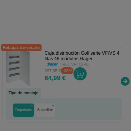
Rebajas de verano
Caja distribución Golf serie VF/VS 4
filas 48 módulos Hager
Ref:
VF412PE
207,35 €
-68%
64,99 €
Tipo de montaje
Empotrado
Superfície