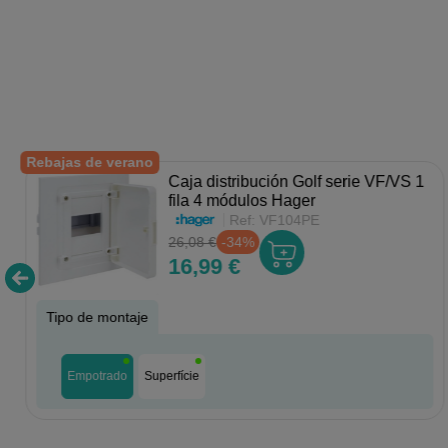
Rebajas de verano
Caja distribución Golf serie VF/VS 1
fila 4 módulos Hager
Ref:
VF104PE
26,08 €
-34%
16,99 €
Tipo de montaje
Empotrado
Superfície