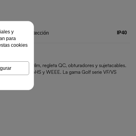
iales y
IP40
Grado de protección
zan para
estas cookies
 protegida con film, regleta QC, obturadores y sujetacables.
gurar
umplimiento de RoHS y WEEE. La gama Golf serie VF/VS