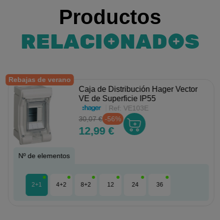
Productos
RELACIONADOS
Rebajas de verano
Caja de Distribución Hager Vector
VE de Superficie IP55
Ref:
VE103E
30,07 €
-56%
12,99 €
Nº de elementos
2+1
4+2
8+2
12
24
36