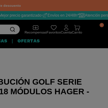
e descuento
jor precio garantizado
Envíos en 24/48h*
Atención pers
0
Recompensas
Favoritos
Cuenta
Carrito
CAS
OFERTAS
BUCIÓN GOLF SERIE
A 18 MÓDULOS HAGER -