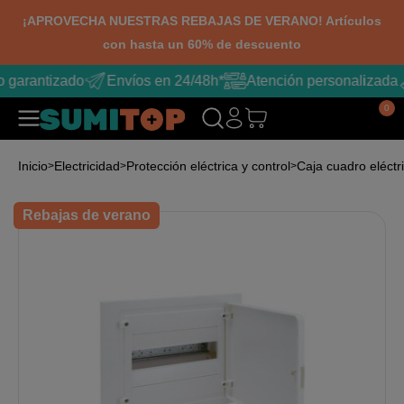
¡APROVECHA NUESTRAS REBAJAS DE VERANO! Artículos
con hasta un 60% de descuento
o garantizado
Envíos en 24/48h*
Atención personalizada
0
Inicio
Electricidad
Protección eléctrica y control
Caja cuadro eléctr
Rebajas de verano