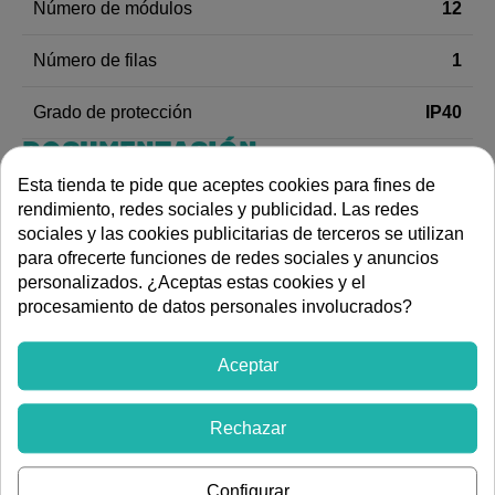
12
Número de módulos
1
Número de filas
IP40
Grado de protección
DOCUMENTACIÓN
Esta tienda te pide que aceptes cookies para fines de
rendimiento, redes sociales y publicidad. Las redes
Declaración DOC CE (Declaración de
sociales y las cookies publicitarias de terceros se utilizan
Conformidad CE)
para ofrecerte funciones de redes sociales y anuncios
Instrucciones de montaje
personalizados. ¿Aceptas estas cookies y el
Otros
procesamiento de datos personales involucrados?
Declaración RoHS
Enlace a reglamento REACH
DESCRIPCIÓN
Aceptar
Caja de distribución perteneciente a la gama Golf serie
Rechazar
VF/VS con capacidad para 12 módulos organizados en
una fila, suministrada con puerta opaca con apertura de
180 grados, obturadores, regleta, chasis y sujetacables.
Configurar