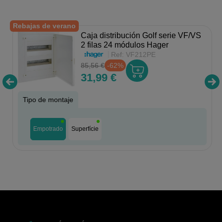
Rebajas de verano
Caja distribución Golf serie VF/VS
2 filas 24 módulos Hager
Ref:
VF212PE
85,56 €
-62%
31,99 €
Tipo de montaje
Empotrado
Superfície