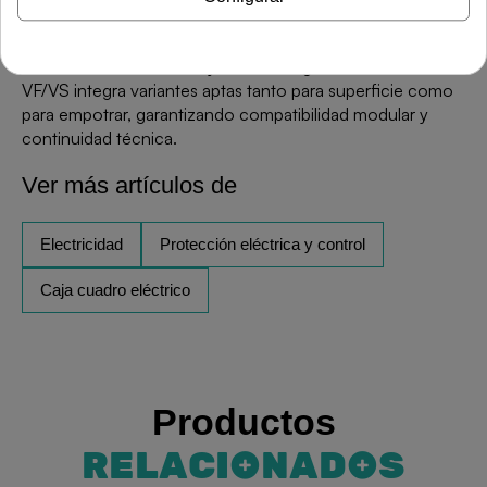
Mantiene resistencia al hilo incandescente de 650°C,
clasificación IP40 e IK07, certificación AENOR y
conformidad con RoHS y WEEE. La gama Golf serie
VF/VS integra variantes aptas tanto para superficie como
para empotrar, garantizando compatibilidad modular y
continuidad técnica.
Ver más artículos de
Electricidad
Protección eléctrica y control
Caja cuadro eléctrico
Productos
RELACIONADOS