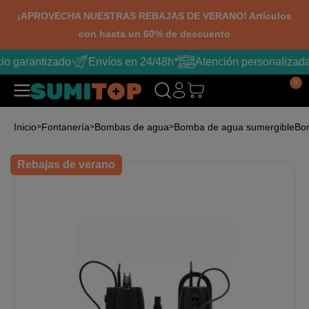
¡APROVECHA NUESTRAS REBAJAS DE VERANO! Artículos
con hasta un 60% de descuento
io garantizado
Envíos en 24/48h*
Atención personalizada
0
Inicio
Fontanería
Bombas de agua
Bomba de agua sumergible
Bom
Rebajas de verano