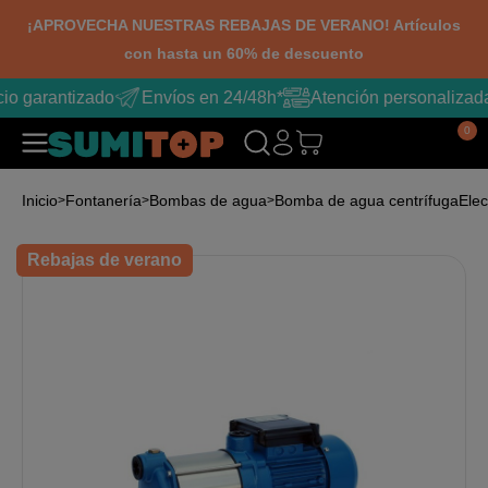
¡APROVECHA NUESTRAS REBAJAS DE VERANO! Artículos
con hasta un 60% de descuento
io garantizado
Envíos en 24/48h*
Atención personalizad
0
Inicio
Fontanería
Bombas de agua
Bomba de agua centrífuga
Ele
Rebajas de verano