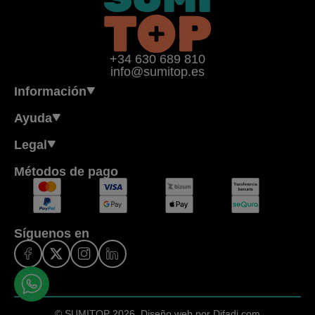
+34 630 689 810
info@sumitop.es
Información
Ayuda
Legal
Métodos de pago
Síguenos en
© SUMITOP 2026.
Diseño web por Difadi.com