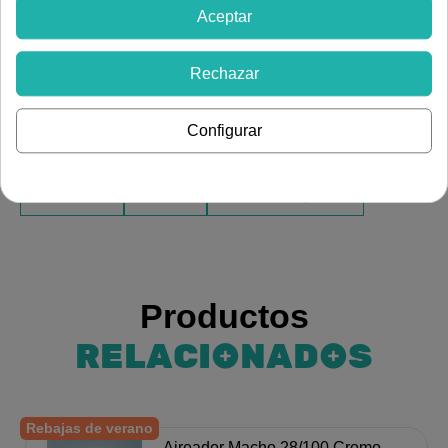
Aceptar
Flexo de ducha EXTENSIBLE de acero inoxidable, con
una longitud de 1,70 metros y 14 mm de diámetro. Su
material inoxidable garantiza la máxima durabilidad y
Rechazar
resistencia a la corrosión.
Configurar
Ver más artículos de
Fontanería
Grifería
Accesorios grifería
Productos
RELACIONADOS
Rebajas de verano
Aireador Macho 28/100 Cromo