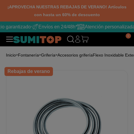
¡APROVECHA NUESTRAS REBAJAS DE VERANO! Artículos
con hasta un 60% de descuento
io garantizado
Envíos en 24/48h*
Atención personalizada
0
Inicio
Fontanería
Grifería
Accesorios grifería
Flexo Inoxidable Ext
Rebajas de verano