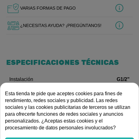
VARIAS FORMAS DE PAGO
¿NECESITAS AYUDA? ¡PREGÚNTANOS!
ESPECIFICACIONES TÉCNICAS
G1/2"
Instalación
Tipo de accesorio de
Esta tienda te pide que aceptes cookies para fines de
Flexo de Ducha
grifería
rendimiento, redes sociales y publicidad. Las redes
DOCUMENTACIÓN
sociales y las cookies publicitarias de terceros se utilizan
para ofrecerte funciones de redes sociales y anuncios
personalizados. ¿Aceptas estas cookies y el
procesamiento de datos personales involucrados?
Dibujo de dimensiones
DESCRIPCIÓN